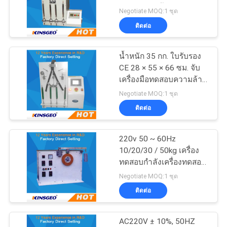
ไดนามิกที่มีน้ำหนัก 35 กก
Negotiate MOQ:1 ชุด
ราคา
ติดต่อ
20
แพคเกจการทดสอบ
แผนผัง
น้ำหนัก 35 กก. ใบรับรอง
CE 28 × 55 × 66 ซม. จับ
อุปกรณ์
เว็บไซต์
เครื่องมือทดสอบความล้า
ด้วยการรับประกันหนึ่งปี
Negotiate MOQ:1 ชุด
ติดต่อ
PRIVACY
POLICY
220v 50 ~ 60Hz
167
10/20/30 / 50kg เครื่อง
ห้องทดสอบด้านสิ่ง
ทดสอบกำลังเครื่องทดสอบ
อุปกรณ์ทดสอบ
Negotiate MOQ:1 ชุด
แวดล้อม
ติดต่อ
AC220V ± 10%, 50HZ