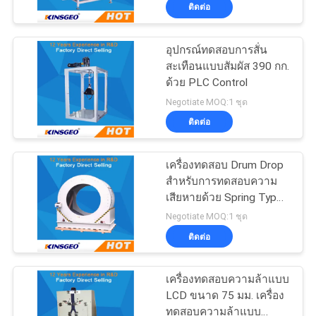
บันได
ติดต่อ
โรงงาน
อุปกรณ์ทดสอบการสั่น
50
สะเทือนแบบสัมผัส 390 กก.
ควบคุม
ด้วย PLC Control
เครื่องเคลือบแล็บ
คุณภาพ
Negotiate MOQ:1 ชุด
ติดต่อ
ติดต่อ
เครื่องทดสอบ Drum Drop
สำหรับการทดสอบความ
เรา
เสียหายด้วย Spring Type
74
1.79kg / mm
Negotiate MOQ:1 ชุด
อุณหภูมิความชื้นห้อง
ติดต่อ
ขอ
ทดสอบ
ใบ
เครื่องทดสอบความล้าแบบ
LCD ขนาด 75 มม. เครื่อง
เสนอ
ทดสอบความล้าแบบ