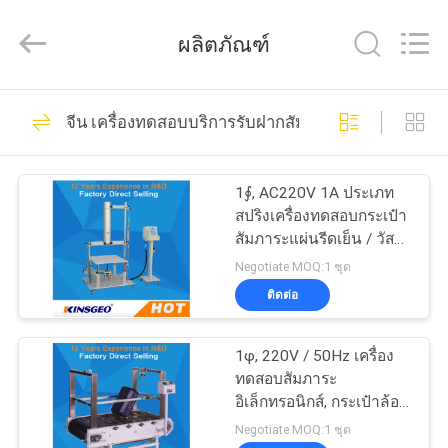
2026
GUANGDONG
KEJIAN
ผลิตภัณฑ์
INSTRUMENT
CO.,LTD.
All
Rights
Reserved.
397
บ้าน
จีน เครื่องทดสอบบริการรับฝากสัมภาระ
เครื่องทดสอบสากล
สินค้า
1∮, AC220V 1A ประเภท
สปริงเครื่องทดสอบกระเป๋า
สัมภาระแผ่นรีดเย็น / วัสดุ
เกี่ยว
เคลือบผง
Negotiate MOQ:1 ชุด
ติดต่อ
กับ
153
ปอกเปลือกอุปกรณ์
เรา
1φ, 220V / 50Hz เครื่อง
ทดสอบสัมภาระ
ทดสอบการยึดติด
อิเล็กทรอนิกส์, กระเป๋าล้อ
ทัวร์
เลื่อนลงเครื่องทดสอบ
Negotiate MOQ:1 ชุด