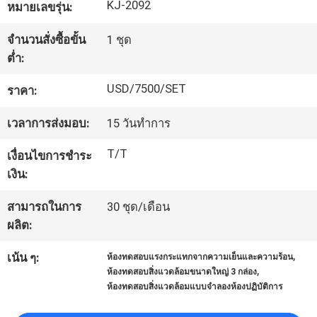
KJ-2092
หมายเลขรุ่น:
โรงงาน
จำนวนสั่งซื้อขั้น
1 ชุด
ต่ำ:
ควบคุม
USD/7500/SET
ราคา:
คุณภาพ
เวลาการส่งมอบ:
15 วันทําการ
T/T
เงื่อนไขการชำระ
ติดต่อ
เงิน:
เรา
สามารถในการ
30 ชุด/เดือน
ผลิต:
ขอ
,
เน้น ๆ:
ห้องทดสอบแรงกระแทกจากความเย็นและความร้อน
,
ห้องทดสอบสิ่งแวดล้อมขนาดใหญ่ 3 กล่อง
ใบ
ห้องทดสอบสิ่งแวดล้อมแบบจําลองห้องปฏิบัติการ
เสนอ