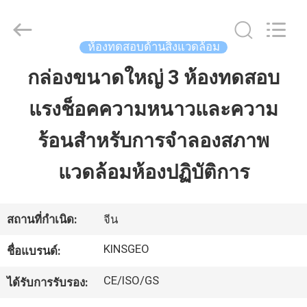
2026
GUANGDONG
KEJIAN
INSTRUMENT
CO.,LTD.
ห้องทดสอบด้านสิ่งแวดล้อม
All
Rights
Reserved.
กล่องขนาดใหญ่ 3 ห้องทดสอบ
บ้าน
แรงช็อคความหนาวและความ
สินค้า
ร้อนสําหรับการจําลองสภาพ
แวดล้อมห้องปฏิบัติการ
เกี่ยว
กับ
สถานที่กำเนิด:
จีน
เรา
KINSGEO
ชื่อแบรนด์:
CE/ISO/GS
ได้รับการรับรอง:
ทัวร์