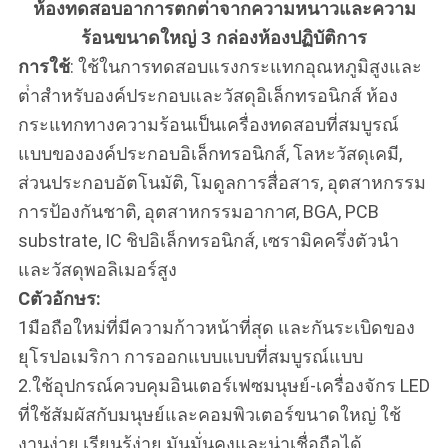
ห้องทดสอบอาการตกต่ําจากความหนาวและความ
ร้อนขนาดใหญ่ 3 กล่องห้องปฏิบัติการ
การใช้
: ใช้ในการทดสอบแรงกระแทกอุณหภูมิสูงและ
ต่ําสําหรับองค์ประกอบและวัสดุอิเล็กทรอนิกส์ ห้อง
กระแทกทางความร้อนเป็นเครื่องทดสอบที่สมบูรณ์
แบบขององค์ประกอบอิเล็กทรอนิกส์, โลหะวัสดุเคมี,
ส่วนประกอบอัตโนมัติ, โมดูลการสื่อสาร, อุตสาหกรรม
การป้องกันชาติ, อุตสาหกรรมอากาศ, BGA, PCB
substrate, IC ชิปอิเล็กทรอนิกส์, เซรามิคครึ่งตัวนํา
และวัสดุพอลิเมอร์สูง
C
ตัวอักษร:
1มือถือใหม่ที่มีความก้าวหน้าที่สุด และกันระเบิดของ
ยุโรปอเมริกา การออกแบบแบบที่สมบูรณ์แบบ
2.ใช้อุปกรณ์ควบคุมอินเตอร์เฟซมนุษย์-เครื่องจักร LED
ที่ใช้สัมผัสกับมนุษย์และคอมพิวเตอร์ขนาดใหญ่ ใช้
งานง่าย เรียนรู้ง่าย มันมั่นคงและน่าเชื่อถือได้