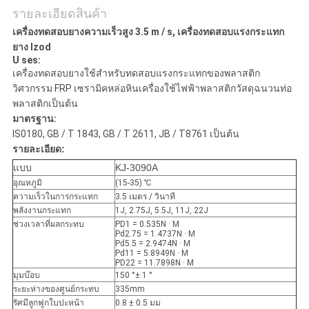
รายละเอียดสินค้า
เครื่องทดสอบยางความเร็วสูง 3.5 m / s, เครื่องทดสอบแรงกระแทก
ยาง Izod
U
ses:
เครื่องทดสอบยางใช้สำหรับทดสอบแรงกระแทกของพลาสติก
วิศวกรรม FRP เซรามิคหล่อหินเครื่องใช้ไฟฟ้าพลาสติกวัสดุฉนวนท่อ
พลาสติกเป็นต้น
มาตรฐาน:
IS0180, GB / T 1843, GB / T 2611, JB / T8761 เป็นต้น
รายละเอียด:
แบบ
KJ-3090A
อุณหภูมิ
(15-35) ℃
ความเร็วในการกระแทก
3.5 เมตร / วินาที
พลังงานกระแทก
1J, 2.75J, 5.5J, 11J, 22J
ช่วงเวลาที่ผลกระทบ
PD1 = 0.535N · M
Pd2.75 = 1.4737N · M
Pd5.5 = 2.9474N · M
Pd11 = 5.8949N · M
PD22 = 11.7898N · M
มุมบ๊อบ
150 °± 1 °
ระยะห่างของศูนย์กระทบ
335mm
รัศมีลูกฟูกใบปะหน้า
0.8 ± 0.5 มม