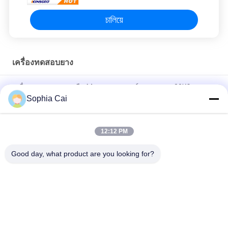
চালিয়ে
เครื่องทดสอบยาง
เครื่องทดสอบความหนืด Mooney, อุปกรณ์ทดสอบยาง 80KG
Sophia Cai
เครื่องตัดตัวอย่างแรงดึงด้วยมือ 25 มม., เครื่องทดสอบแรงดึงยาง
L410mm
12:12 PM
เครื่องทดสอบยาง ISO สำหรับฟิล์มยางความยาวสุ่มตัวอย่าง 300 มม
Good day, what product are you looking for?
หมวดหมู่ยอดนิยม
ทั้งหมด
ปอกเปลือกอุปกรณ์
เครื่องทดสอบสากล
ทดสอบการยึดติด