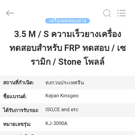
2026
GUANGDONG
KEJIAN
INSTRUMENT
CO.,LTD.
เครื่องทดสอบยาง
All
Rights
Reserved.
3.5 M / S ความเร็วยางเครื่อง
บ้าน
ทดสอบสำหรับ FRP ทดสอบ / เซ
สินค้า
รามิก / Stone โพลล์
เกี่ยว
สถานที่กำเนิด:
ตงกวนประเทศจีน
กับ
Kejian Kinsgeo
ชื่อแบรนด์:
เรา
ISO,CE and etc
ได้รับการรับรอง:
KJ-3090A
หมายเลขรุ่น:
ทัวร์