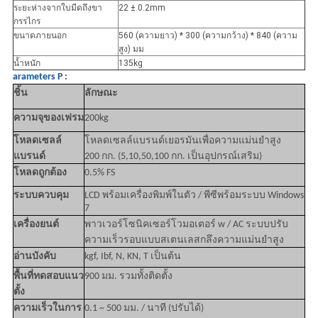
ระยะห่างจากใบมีดถึงขา
22 ± 0.2mm
กรรไกร
ขนาดภายนอก
560 (ความยาว) * 300 (ความกว้าง) * 840 (ความ
สูง) มม
น้ำหนัก
135kg
arameters
P
:
ชิ้น
ลักษณะ
ความจุของเฟรม
200kg
โหลดเซลล์
โหลดเซลล์แบรนด์เยอรมันเพื่อความแม่นยำสูง
แบรนด์
200 กก. (5,10,50,100 กก. เป็นอุปกรณ์เสริม)
โหลดถูกต้อง
0.5% FS
ระบบควบคุม
LCD พร้อมเครื่องพิมพ์ในตัว / พีซีพร้อมระบบ Windows
7
เครื่องยนต์
พาวเวอร์โซนิคเซอร์โวมอเตอร์ w / AC ระบบปรับ
ความเร็วรอบแบบสเตนเลสกลึงความแม่นยำสูง
อ่านบังคับ
kgf, Ibf, N, KN, T เป็นต้น
พื้นที่ทดสอบแนว
900 มม. รวมทั้งติดตั้ง
ตั้ง
ความเร็วในการ
0.1 ~ 500 มม. / นาที (ปรับได้)