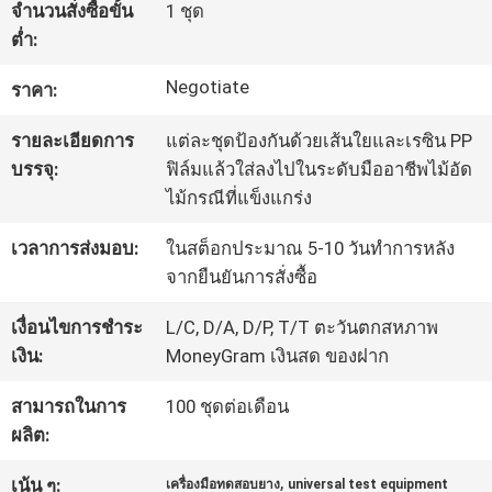
จำนวนสั่งซื้อขั้น
1 ชุด
โรงงาน
ต่ำ:
Negotiate
ราคา:
ควบคุม
รายละเอียดการ
แต่ละชุดป้องกันด้วยเส้นใยและเรซิน PP
คุณภาพ
บรรจุ:
ฟิล์มแล้วใส่ลงไปในระดับมืออาชีพไม้อัด
ไม้กรณีที่แข็งแกร่ง
ติดต่อ
เวลาการส่งมอบ:
ในสต็อกประมาณ 5-10 วันทำการหลัง
จากยืนยันการสั่งซื้อ
เรา
เงื่อนไขการชำระ
L/C, D/A, D/P, T/T ตะวันตกสหภาพ
เงิน:
MoneyGram เงินสด ของฝาก
ขอ
สามารถในการ
100 ชุดต่อเดือน
ใบ
ผลิต:
เสนอ
,
เน้น ๆ:
เครื่องมือทดสอบยาง
universal test equipment