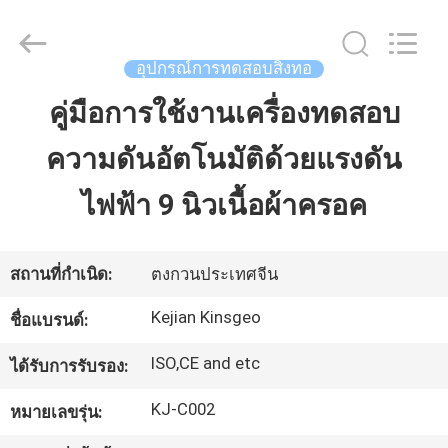
2026
GUANGDONG
KEJIAN
INSTRUMENT
CO.,LTD.
อุปกรณ์การทดสอบสิ่งทอ
All
Rights
Reserved.
คู่มือการใช้งานเครื่องทดสอบ
บ้าน
ความดันอัตโนมัติด้วยแรงดัน
สินค้า
ไฟฟ้า 9 นิวเนื้อผ้าครอค
เกี่ยว
สถานที่กำเนิด:
ตงกวนประเทศจีน
กับ
Kejian Kinsgeo
ชื่อแบรนด์:
เรา
ISO,CE and etc
ได้รับการรับรอง:
KJ-C002
หมายเลขรุ่น:
ทัวร์