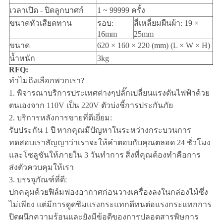
เวลาเปิด - ปิดลูกบาศก์
1 ~ 99999 ครั้ง
ขนาดหัวเสียดทาน
รอบ:
สี่เหลี่ยมผืนผ้า: 19 ×
16mm
25mm
ขนาด
620 × 160 × 220 (mm) (L × W × H)
น้ำหนัก
3kg
RFQ:
ทำไมถึงเลือกพวกเรา?
1. พิจารณาบริการประเทศต่างๆปลั๊กเปลี่ยนแรงดันไฟฟ้าด้วย
ตนเองจาก 110V เป็น 220V ตัวบ่งชี้การประกันภัย
2. บริการหลังการขายที่ดีเยี่ยม:
รับประกัน 1 ปี
หากคุณมีปัญหาในระหว่างกระบวนการ
ทดสอบเราสัญญาว่าเราจะให้คำตอบกับคุณตลอด 24 ชั่วโมง
และโซลูชันให้ภายใน 3 วันทำการ
สิ่งที่คุณต้องทำคือการ
ส่งตัวควบคุมให้เรา
3. บรรจุภัณฑ์ที่ดี:
ปกคลุมด้วยฟิล์มฟองอากาศก่อนวางเครื่องลงในกล่องไม้ซึ่ง
ไม่เพียง แต่มีการดูดซึมแรงกระแทกดีทนต่อแรงกระแทกการ
ปิดผนึกความร้อนและยังมีข้อดีของการปลอดสารพิษการ