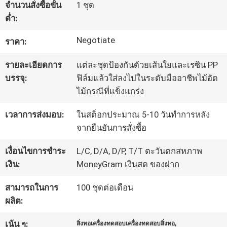
จำนวนสั่งซื้อขั้น
1 ชุด
โรงงาน
ต่ำ:
Negotiate
ราคา:
ควบคุม
รายละเอียดการ
แต่ละชุดป้องกันด้วยเส้นใยและเรซิน PP
คุณภาพ
บรรจุ:
ฟิล์มแล้วใส่ลงไปในระดับมืออาชีพไม้อัด
ไม้กรณีที่แข็งแกร่ง
ติดต่อ
เวลาการส่งมอบ:
ในสต็อกประมาณ 5-10 วันทำการหลัง
จากยืนยันการสั่งซื้อ
เรา
เงื่อนไขการชำระ
L/C, D/A, D/P, T/T ตะวันตกสหภาพ
เงิน:
MoneyGram เงินสด ของฝาก
ขอ
สามารถในการ
100 ชุดต่อเดือน
ใบ
ผลิต:
เสนอ
,
เน้น ๆ:
สิ่งทอเครื่องทดสอบเครื่องทดสอบสิ่งทอ