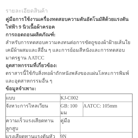
รายละเอียดสินค้า
คู่มือการใช้งานเครื่องทดสอบความดันอัตโนมัติด้วยแรงดัน
ไฟฟ้า 9 นิวเนื้อผ้าครอค
การถอดถอนผลิตภัณฑ์:
สำหรับการทดสอบความคงทนต่อการขัดถูของผ้าฝ้ายเส้นใย
เคมีผ้าผสมและสีอื่น ๆ และการย้อมสีหนังและการทดสอบ
มาตรฐาน AATCC
อุตสาหกรรมที่เกี่ยวข้อง:
ตราสารนี้ใช้กับสิ่งทอผ้าถักหนังพลังของแผ่นโลหะการพิมพ์
และอุตสาหกรรมอื่น ๆ
ข้อมูลจำเพาะ:
แบบ
KJ-C002
จังหวะการไหลเวียน
GB: 100
AATCC: 105mm
มม
ความเร็วแรงเสียดทาน
คู่มือ
ลูกสูบ
แรงเสียดทานแรงดันหัว
9N